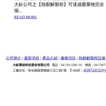
大鉦公司之【熱裂解製程】可達成廢棄物完全
循...
READ MORE
公司簡介
|
最新消息
|
產品介紹
|
服務項目
|
熱裂解製程設備
大鉦環保科技股份有限公司
電話：04-7911208~10 傳真：04-75873
E-mail：
dj28724152@g
工廠住址
：
彰化縣線西鄉線工北三路1號