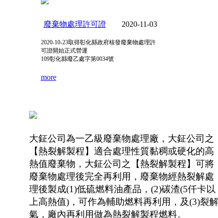
廢棄物處理許可證
2020-11-03
2020-10-23
取得彰化縣政府核發廢棄物處理許
可證開始正式營運
109
彰化縣廢乙處字第
0034
號
more
大鉦公司為一乙級廢棄物處理廠，大鉦公司之
【熱裂解製程】適合處理性質黏稠或硬化的高
熱值廢棄物，大鉦公司之【熱裂解製程】可將
廢棄物處理後完全再利用，廢棄物經熱裂解處
理後製成
(1)
低硫燃料油產品，
(2)
碳渣
(5
仟卡以
上高熱值
)
，可作為輔助燃料再利用，及
(3)
裂
氣，廠內再利用做為熱裂解製程燃料。