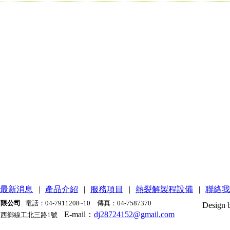
最新消息
|
產品介紹
|
服務項目
|
熱裂解製程設備
|
聯絡我
有限公司
電話：04-7911208~10 傳真：04-7587370
Design 
E-mail：
dj28724152@gmail.com
西鄉線工北三路1號