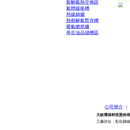
裂解氣熱交換區
氣體緩衝槽
熱媒鍋爐
熱裂解氣暫存槽
廢氣燃燒爐
再生油品儲槽區
公司簡介
|
大鉦環保科技股份
工廠住址
：
彰化縣線