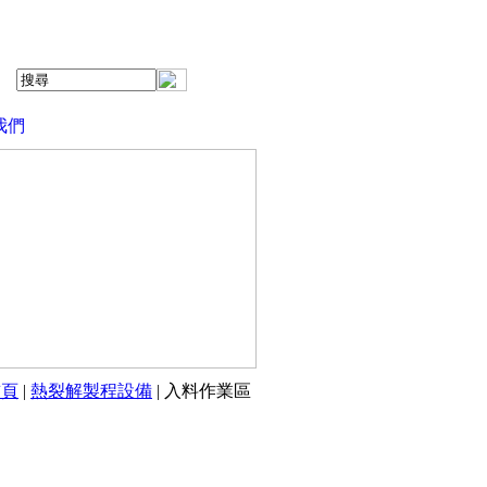
我們
首頁
|
熱裂解製程設備
| 入料作業區